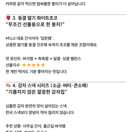
커피랑 같이 먹으면 쌉싸름한 풍미가 더 살아납니다.
3. 동결 딸기 화이트초코
“무조건 선물용으로 한 봉지!”
MUJI 대표 간식이자 ‘입문템’.
상큼한 딸기를 동결 건조해 속까지 초코를 채운 조합이에요.
맛 포인트: 바삭함 + 촉촉함 + 달콤·상큼 밸런스
선물지수:
한 개만 먹어도 기분 좋아지는 맛입니다.
4. 감자 스낵 시리즈 (소금·버터·콘소메)
“기름지지 않은 깔끔한 감자칩”
심플한 감자 본연의 맛이 살아있는 스낵.
한국 스낵보다 양념이 적어 질리지 않습니다.
추천 상황: 사무실 간식, 출근길 바삭템