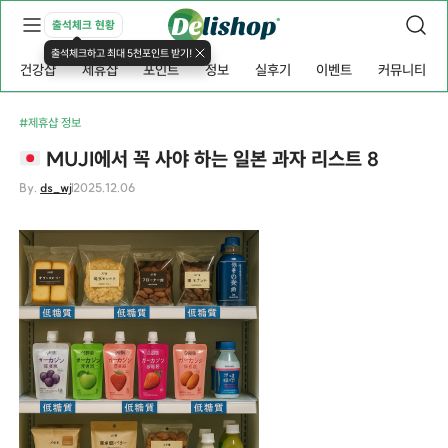
출석체크 현황
출석체크하고 최대 5천포인트 받기!
건강샵
제휴샵
포인트
정보
실후기
이벤트
커뮤니티
#제휴샵 정보
MUJI에서 꼭 사야 하는 일본 과자 리스트 8
By.
ds_wj
2025.12.06