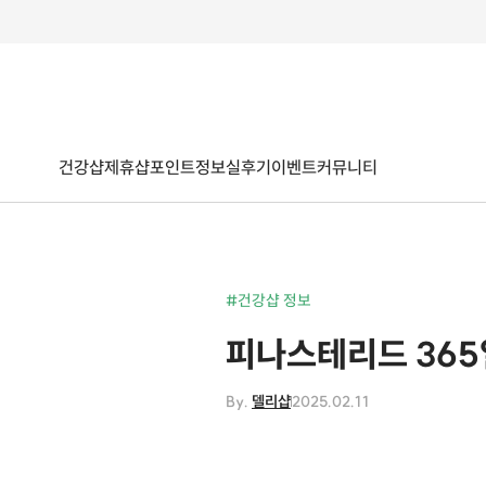
건강샵
제휴샵
포인트
정보
실후기
이벤트
커뮤니티
#건강샵 정보
피나스테리드 365
By.
델리샵
2025.02.11