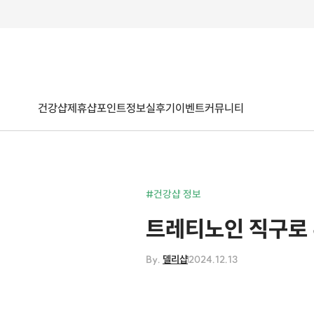
건강샵
제휴샵
포인트
정보
실후기
이벤트
커뮤니티
#건강샵 정보
트레티노인 직구로 
By.
델리샵
2024.12.13