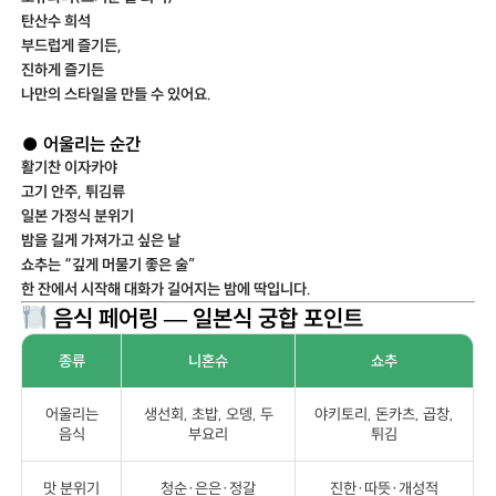
탄산수 희석
부드럽게 즐기든,
진하게 즐기든
나만의 스타일을 만들 수 있어요.
● 어울리는 순간
활기찬 이자카야
고기 안주, 튀김류
일본 가정식 분위기
밤을 길게 가져가고 싶은 날
쇼추는 “깊게 머물기 좋은 술”
한 잔에서 시작해 대화가 길어지는 밤에 딱입니다.
음식 페어링 — 일본식 궁합 포인트
종류
니혼슈
쇼추
어울리는
생선회, 초밥, 오뎅, 두
야키토리, 돈카츠, 곱창,
음식
부요리
튀김
맛 분위기
청순·은은·정갈
진한·따뜻·개성적