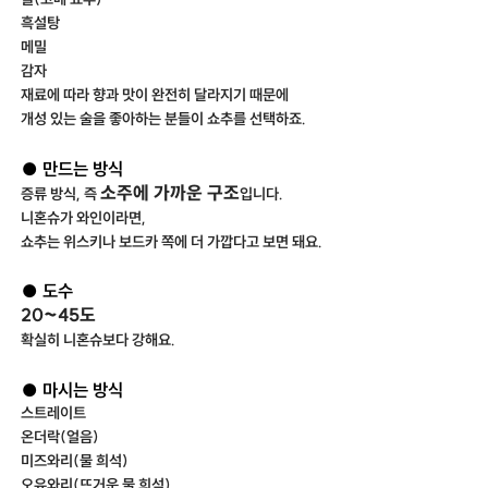
흑설탕
메밀
감자
재료에 따라 향과 맛이 완전히 달라지기 때문에
개성 있는 술을 좋아하는 분들이 쇼추를 선택하죠.
● 만드는 방식
소주에 가까운 구조
증류 방식, 즉
입니다.
니혼슈가 와인이라면,
쇼추는 위스키나 보드카 쪽에 더 가깝다고 보면 돼요.
● 도수
20~45도
확실히 니혼슈보다 강해요.
● 마시는 방식
스트레이트
온더락(얼음)
미즈와리(물 희석)
오유와리(뜨거운 물 희석)