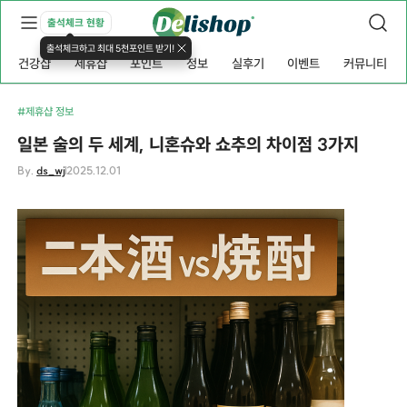
출석체크 현황
출석체크하고 최대 5천포인트 받기!
건강샵
제휴샵
포인트
정보
실후기
이벤트
커뮤니티
#제휴샵 정보
일본 술의 두 세계, 니혼슈와 쇼추의 차이점 3가지
By.
ds_wj
2025.12.01