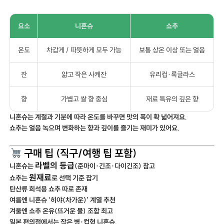
요소
니혼슈
쇼추
온도
차갑게 / 따뜻하게 모두 가능
보통 상온 이상 또는 얼음
잔
얇고 작은 사케잔
유리컵·록글라스
향
가볍고 쌀 향 중심
재료 특유의 깊은 향
니혼슈는 계절과 기분에 따라 온도를 바꾸면 맛의 폭이 확 넓어져요.
쇼추는 얼음 녹으며 변화하는 향과 깊이를 즐기는 재미가 있어요.
구매 팁 (직구/여행 팁 포함)
라벨의 등급
니혼슈는
(준마이·긴조·다이긴조) 참고
원재료
쇼추는
로 선택 기준 잡기
탄산류 희석용 쇼추 따로 존재
여름엔 니혼슈 ‘히야(차가운)’ 계열 추천
겨울엔 쇼추 온유(뜨거운 물) 조합 최고
일본 편의점에서는 작은 병·컵형 니혼슈,