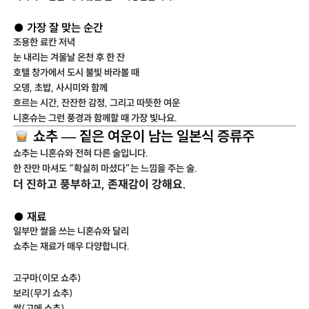
● 가장 잘 맞는 순간
조용한 료칸 저녁
눈 내리는 겨울날 온천 후 한 잔
호텔 창가에서 도시 불빛 바라볼 때
오뎅, 초밥, 사시미와 함께
흐르는 시간, 잔잔한 감정, 그리고 따뜻한 여운
니혼슈는 그런 풍경과 함께할 때 가장 빛나요.
쇼추 — 짙은 여운이 남는 일본식 증류주
쇼추는 니혼슈와 전혀 다른 술입니다.
한 잔만 마셔도 “확실히 마셨다”는 느낌을 주는 술.
더 진하고 풍부하고, 존재감이 강해요.
● 재료
일부만 쌀을 쓰는 니혼슈와 달리
쇼추는 재료가 매우 다양합니다.
고구마(이모 쇼추)
보리(무기 쇼추)
쌀(고메 쇼추)