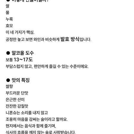
쌀
물
누룩
효모
이 네 가지가 핵심.
발효 방식
공정만 놓고 보면 와인과 비슷하게
입니다.
● 알코올 도수
13~17도
보통
부담스럽지 않고, 편안하게 즐길 수 있는 수준이에요.
● 맛의 특징
쌀향
부드러운 단맛
은근한 산미
잔잔한 감칠맛
니혼슈는 소리를 내지 않고
조용히 마음을 감싸는 술이라고 할까요.
현지에서는 음식과 함께 즐기며,
식사의 흐름을 깨지 않는 술로 사랑받습니다.