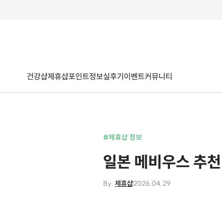
건강샵
제휴샵
포인트
정보
실후기
이벤트
커뮤니티
#제휴샵 정보
일본 메비우스 추천 
By.
제휴샵
2026.04.29