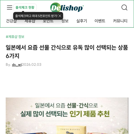
출석체크 현황
출석체크하고 최대 5천포인트 받기!
건강샵
제휴샵
포인트
정보
실후기
이벤트
커뮤니티
#제휴샵 정보
일본에서 요즘 선물 간식으로 유독 많이 선택되는 상품
6가지
By.
ds_wj
2026.02.03
선물 간식 선물 간식 선물 간식