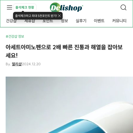
출석체크 현황
출석체크하고 최대 5천포인트 받기!
건강샵
제휴샵
포인트
정보
실후기
이벤트
커뮤니티
#건강샵 정보
아세트아미노펜으로 2배 빠른 진통과 해열을 잡아보
세요!
By.
델리샵
2024.12.20