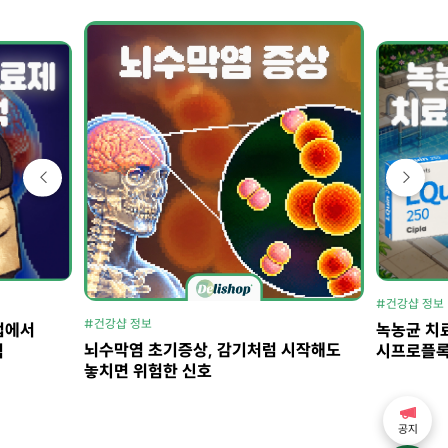
#건강샵 정보
#건강샵 정보
법에서
녹농균 치료
뇌수막염 초기증상, 감기처럼 시작해도
석
시프로플록
놓치면 위험한 신호
공지