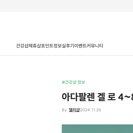
건강샵
제휴샵
포인트
정보
실후기
이벤트
커뮤니티
#건강샵 정보
아다팔렌 겔 로 4~
By.
델리샵
2024.11.26