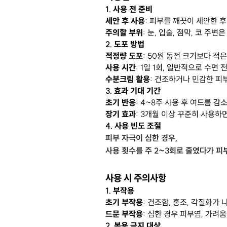
1.
사용 전 준비
세안 후 사용
: 피부를 깨끗이 세안한 
주의할 부위
: 눈, 입술, 점막, 코 주
2.
도포 방법
적정량 도포
: 50원 동전 크기보다 적
사용 시간
: 1일 1회, 일반적으로 수면
수분크림 활용
: 건조하거나 민감한 피
3.
효과 기대 기간
초기 반응
: 4~8주 사용 후 여드름 
장기 효과
: 3개월 이상 꾸준히 사용하
4.
사용 빈도 조절
피부 자극이 심한 경우,
사용 횟수를 주 2~3회로 줄였다가 피
사용 시 주의사항
1.
부작용
초기 부작용
: 건조함, 홍조, 각질화가
드문 부작용
: 심한 경우 피부염, 가려
2.
복용 금지 대상