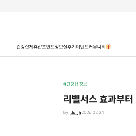
건강샵
제휴샵
포인트
정보
실후기
이벤트
커뮤니티
#건강샵 정보
리벨서스 효과부터 
By.
ds_jh
2026.02.24