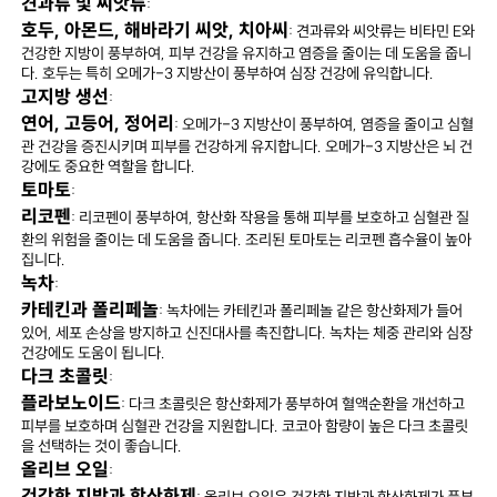
견과류 및 씨앗류
:
호두, 아몬드, 해바라기 씨앗, 치아씨
: 견과류와 씨앗류는 비타민 E와
건강한 지방이 풍부하여, 피부 건강을 유지하고 염증을 줄이는 데 도움을 줍니
다. 호두는 특히 오메가-3 지방산이 풍부하여 심장 건강에 유익합니다.
고지방 생선
:
연어, 고등어, 정어리
: 오메가-3 지방산이 풍부하여, 염증을 줄이고 심혈
관 건강을 증진시키며 피부를 건강하게 유지합니다. 오메가-3 지방산은 뇌 건
강에도 중요한 역할을 합니다.
토마토
:
리코펜
: 리코펜이 풍부하여, 항산화 작용을 통해 피부를 보호하고 심혈관 질
환의 위험을 줄이는 데 도움을 줍니다. 조리된 토마토는 리코펜 흡수율이 높아
집니다.
녹차
:
카테킨과 폴리페놀
: 녹차에는 카테킨과 폴리페놀 같은 항산화제가 들어
있어, 세포 손상을 방지하고 신진대사를 촉진합니다. 녹차는 체중 관리와 심장
건강에도 도움이 됩니다.
다크 초콜릿
:
플라보노이드
: 다크 초콜릿은 항산화제가 풍부하여 혈액순환을 개선하고
피부를 보호하며 심혈관 건강을 지원합니다. 코코아 함량이 높은 다크 초콜릿
을 선택하는 것이 좋습니다.
올리브 오일
:
건강한 지방과 항산화제
: 올리브 오일은 건강한 지방과 항산화제가 풍부