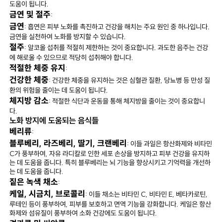
도움이 됩니다.
금연 및 절주
:
금연
: 흡연은 피부 노화를 촉진하고 건강을 해치는 주요 원인 중 하나입니다.
금연을 실천하여 노화를 방지할 수 있습니다.
절주
: 알코올 섭취를 적절히 제한하는 것이 중요합니다. 과도한 음주는 건강
에 해로울 수 있으므로 적당히 섭취해야 합니다.
적절한 체중 유지
:
건강한 체중
: 건강한 체중을 유지하는 것은 심혈관 질환, 당뇨병 등 만성 질
환의 위험을 줄이는 데 도움이 됩니다.
체지방 감소
: 적절한 식단과 운동을 통해 체지방을 줄이는 것이 중요합니
다.
노화 방지에 도움되는 음식들
베리류
:
블루베리, 라즈베리, 딸기, 크랜베리
: 이들 과일은 항산화제와 비타민
C가 풍부하여, 자유 라디칼로 인한 세포 손상을 방지하고 피부 건강을 유지하
는 데 도움을 줍니다. 특히 블루베리는 뇌 기능을 향상시키고 기억력을 개선하
는 데 도움을 줍니다.
짙은 녹색 채소
:
케일, 시금치, 브로콜리
: 이들 채소는 비타민 C, 비타민 E, 베타카로틴,
루테인 등이 풍부하여, 피부를 보호하고 면역 기능을 강화합니다. 케일은 항산
화제와 섬유질이 풍부하여 소화 건강에도 도움이 됩니다.