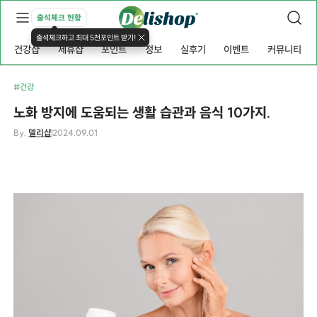
출석체크 현황
출석체크하고 최대 5천포인트 받기!
건강샵
제휴샵
포인트
정보
실후기
이벤트
커뮤니티
#건강
노화 방지에 도움되는 생활 습관과 음식 10가지.
By.
델리샵
2024.09.01