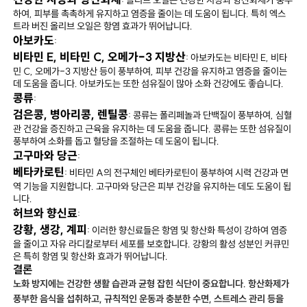
하여, 피부를 촉촉하게 유지하고 염증을 줄이는 데 도움이 됩니다. 특히 엑스
트라 버진 올리브 오일은 항염 효과가 뛰어납니다.
아보카도
:
비타민 E, 비타민 C, 오메가-3 지방산
: 아보카도는 비타민 E, 비타
민 C, 오메가-3 지방산 등이 풍부하여, 피부 건강을 유지하고 염증을 줄이는
데 도움을 줍니다. 아보카도는 또한 섬유질이 많아 소화 건강에도 좋습니다.
콩류
:
검은콩, 병아리콩, 렌틸콩
: 콩류는 폴리페놀과 단백질이 풍부하여, 심혈
관 건강을 증진하고 근육을 유지하는 데 도움을 줍니다. 콩류는 또한 섬유질이
풍부하여 소화를 돕고 혈당을 조절하는 데 도움이 됩니다.
고구마와 당근
:
베타카로틴
: 비타민 A의 전구체인 베타카로틴이 풍부하여 시력 건강과 면
역 기능을 지원합니다. 고구마와 당근은 피부 건강을 유지하는 데도 도움이 됩
니다.
허브와 향신료
:
강황, 생강, 계피
: 이러한 향신료들은 항염 및 항산화 특성이 강하여 염증
을 줄이고 자유 라디칼로부터 세포를 보호합니다. 강황의 활성 성분인 커큐민
은 특히 항염 및 항산화 효과가 뛰어납니다.
결론
노화 방지에는 건강한 생활 습관과 균형 잡힌 식단이 중요합니다. 항산화제가
풍부한 음식을 섭취하고, 규칙적인 운동과 충분한 수면, 스트레스 관리 등을