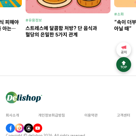
#소화
#유용정보
음식 피해야
“속이 더
스트레스에 달콤함 처방? 단 음식과
를 아는
아닐 때”
혈당의 은밀한 5가지 관계
공지
회사소개
개인정보취급방침
이용약관
고객센터
Copyright © delishop 2026. All rights reserved.