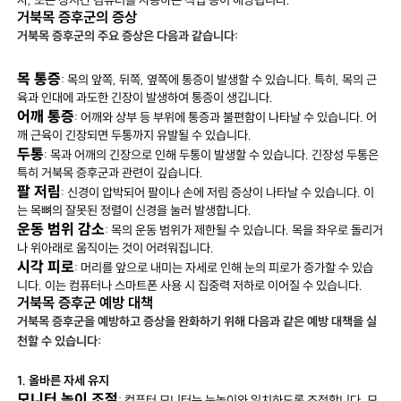
사, 또는 장시간 컴퓨터를 사용하는 직업 등이 해당됩니다.
거북목 증후군의 증상
거북목 증후군의 주요 증상은 다음과 같습니다:
목 통증
: 목의 앞쪽, 뒤쪽, 옆쪽에 통증이 발생할 수 있습니다. 특히, 목의 근
육과 인대에 과도한 긴장이 발생하여 통증이 생깁니다.
어깨 통증
: 어깨와 상부 등 부위에 통증과 불편함이 나타날 수 있습니다. 어
깨 근육이 긴장되면 두통까지 유발될 수 있습니다.
두통
: 목과 어깨의 긴장으로 인해 두통이 발생할 수 있습니다. 긴장성 두통은
특히 거북목 증후군과 관련이 깊습니다.
팔 저림
: 신경이 압박되어 팔이나 손에 저림 증상이 나타날 수 있습니다. 이
는 목뼈의 잘못된 정렬이 신경을 눌러 발생합니다.
운동 범위 감소
: 목의 운동 범위가 제한될 수 있습니다. 목을 좌우로 돌리거
나 위아래로 움직이는 것이 어려워집니다.
시각 피로
: 머리를 앞으로 내미는 자세로 인해 눈의 피로가 증가할 수 있습
니다. 이는 컴퓨터나 스마트폰 사용 시 집중력 저하로 이어질 수 있습니다.
거북목 증후군 예방 대책
거북목 증후군을 예방하고 증상을 완화하기 위해 다음과 같은 예방 대책을 실
천할 수 있습니다:
1. 올바른 자세 유지
모니터 높이 조절
: 컴퓨터 모니터는 눈높이와 일치하도록 조정합니다. 모