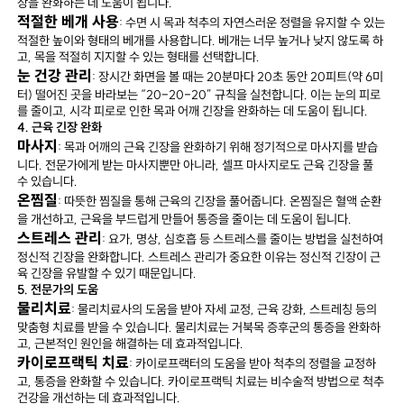
장을 완화하는 데 도움이 됩니다.
적절한 베개 사용
: 수면 시 목과 척추의 자연스러운 정렬을 유지할 수 있는
적절한 높이와 형태의 베개를 사용합니다. 베개는 너무 높거나 낮지 않도록 하
고, 목을 적절히 지지할 수 있는 형태를 선택합니다.
눈 건강 관리
: 장시간 화면을 볼 때는 20분마다 20초 동안 20피트(약 6미
터) 떨어진 곳을 바라보는 “20-20-20” 규칙을 실천합니다. 이는 눈의 피로
를 줄이고, 시각 피로로 인한 목과 어깨 긴장을 완화하는 데 도움이 됩니다.
4. 근육 긴장 완화
마사지
: 목과 어깨의 근육 긴장을 완화하기 위해 정기적으로 마사지를 받습
니다. 전문가에게 받는 마사지뿐만 아니라, 셀프 마사지로도 근육 긴장을 풀
수 있습니다.
온찜질
: 따뜻한 찜질을 통해 근육의 긴장을 풀어줍니다. 온찜질은 혈액 순환
을 개선하고, 근육을 부드럽게 만들어 통증을 줄이는 데 도움이 됩니다.
스트레스 관리
: 요가, 명상, 심호흡 등 스트레스를 줄이는 방법을 실천하여
정신적 긴장을 완화합니다. 스트레스 관리가 중요한 이유는 정신적 긴장이 근
육 긴장을 유발할 수 있기 때문입니다.
5. 전문가의 도움
물리치료
: 물리치료사의 도움을 받아 자세 교정, 근육 강화, 스트레칭 등의
맞춤형 치료를 받을 수 있습니다. 물리치료는 거북목 증후군의 통증을 완화하
고, 근본적인 원인을 해결하는 데 효과적입니다.
카이로프랙틱 치료
: 카이로프랙터의 도움을 받아 척추의 정렬을 교정하
고, 통증을 완화할 수 있습니다. 카이로프랙틱 치료는 비수술적 방법으로 척추
건강을 개선하는 데 효과적입니다.