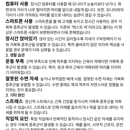
컴퓨터 사용
: 장시간 컴퓨터를 사용할 때 모니터가 눈높이보다 낮거나, 화
면과의 거리가 너무 멀어지면 머리를 앞으로 내밀게 됩니다. 또한, 모니터와의
거리가 너무 가까워도 머리를 앞으로 내미는 습관이 생길 수 있습니다.
스마트폰 사용
: 스마트폰을 볼 때 고개를 숙이고 장시간 사용하는 경우 거
북목 증후군이 발생할 수 있습니다. 이른바 ‘텍스트 넥’이라고도 불리는 이 현
상은 스마트폰 사용이 보편화되면서 더욱 흔해졌습니다.
장시간 앉아있기
: 앉아 있는 시간이 길어질수록 자세가 구부정해지기 쉬
워 거북목 증후군을 유발할 수 있습니다. 특히 올바르지 않은 의자와 책상을 사
용할 경우 문제가 더욱 심화될 수 있습니다.
2. 생활 습관
운동 부족
: 근력 부족으로 인해 척추를 지지하는 근육이 약해지면 거북목 증
후군이 발생할 수 있습니다. 특히, 등과 목의 근육이 약화되면 머리를 지지하
기 어려워집니다.
잘못된 수면 자세
: 높거나 부적절한 베개 사용, 잘못된 수면 자세는 거북목
증후군을 유발할 수 있습니다. 수면 중에도 목과 척추의 자연스러운 정렬을 유
지하는 것이 중요합니다.
3. 기타 원인
스트레스
: 정신적 스트레스는 근육 긴장을 증가시켜 거북목 증후군을 악화
시킬 수 있습니다. 스트레스로 인해 어깨를 움츠리거나 목을 앞으로 내미는 자
세를 취하게 될 수 있습니다.
직업적 요인
: 특정 직업에서 반복적인 동작이나 장시간 같은 자세를 유지하
는 경우 거북목 증후군이 발생할 수 있습니다. 예를 들어, 사무직 근로자, 운전