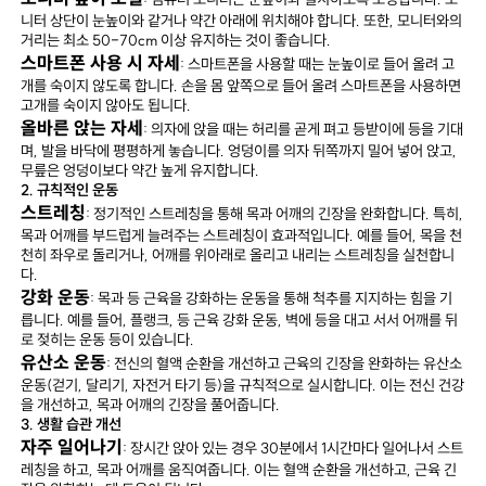
니터 상단이 눈높이와 같거나 약간 아래에 위치해야 합니다. 또한, 모니터와의
거리는 최소 50-70cm 이상 유지하는 것이 좋습니다.
스마트폰 사용 시 자세
: 스마트폰을 사용할 때는 눈높이로 들어 올려 고
개를 숙이지 않도록 합니다. 손을 몸 앞쪽으로 들어 올려 스마트폰을 사용하면
고개를 숙이지 않아도 됩니다.
올바른 앉는 자세
: 의자에 앉을 때는 허리를 곧게 펴고 등받이에 등을 기대
며, 발을 바닥에 평평하게 놓습니다. 엉덩이를 의자 뒤쪽까지 밀어 넣어 앉고,
무릎은 엉덩이보다 약간 높게 유지합니다.
2. 규칙적인 운동
스트레칭
: 정기적인 스트레칭을 통해 목과 어깨의 긴장을 완화합니다. 특히,
목과 어깨를 부드럽게 늘려주는 스트레칭이 효과적입니다. 예를 들어, 목을 천
천히 좌우로 돌리거나, 어깨를 위아래로 올리고 내리는 스트레칭을 실천합니
다.
강화 운동
: 목과 등 근육을 강화하는 운동을 통해 척추를 지지하는 힘을 기
릅니다. 예를 들어, 플랭크, 등 근육 강화 운동, 벽에 등을 대고 서서 어깨를 뒤
로 젖히는 운동 등이 있습니다.
유산소 운동
: 전신의 혈액 순환을 개선하고 근육의 긴장을 완화하는 유산소
운동(걷기, 달리기, 자전거 타기 등)을 규칙적으로 실시합니다. 이는 전신 건강
을 개선하고, 목과 어깨의 긴장을 풀어줍니다.
3. 생활 습관 개선
자주 일어나기
: 장시간 앉아 있는 경우 30분에서 1시간마다 일어나서 스트
레칭을 하고, 목과 어깨를 움직여줍니다. 이는 혈액 순환을 개선하고, 근육 긴