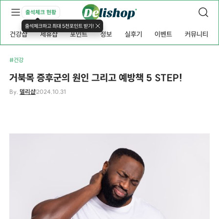
출석체크 현황
출석체크하고 최대 5천포인트 받기!
건강샵
제휴샵
포인트
정보
실후기
이벤트
커뮤니티
#건강
거북목 증후군의 원인 그리고 예방책 5 STEP!
By.
델리샵
2024.10.31