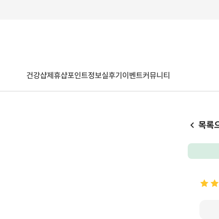
건강샵
제휴샵
포인트
정보
실후기
이벤트
커뮤니티
목록