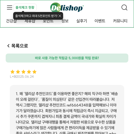
출석체크 현황
출석체크하고 최대 5천포인트 받기!
건강샵
제휴샵
포인트
정보
실후기
이벤트
커뮤니티
목록으로
바로 사용 가능한 적립금 5,000원을 적립 완료!
L*B
2025.06.24
1. 왜 ‘델리샵 추천인코드’를 이용하면 좋은지? 해외 직구라 하면 ‘배송
이 오래 걸린다’, ‘품질이 의심된다’ 같은 선입견이 따라붙습니다. 저
역시 그랬지만, 델리샵 추천인코드 ref6664348을 입력해보니 이야
기가 달라졌습니다. 회원가입과 동시에 적립금이 즉시 지급되고, 구매
시 추가 쿠폰까지 겹쳐지니 최종 결제 금액이 국내가와 확실히 차이가
나더군요. 델리샵 구매대행을 통해서 저렴한 비용으로 우수한 상품을
구매가능하기에 많은 사람들에게 큰 편리이득을 제공받을 수 있기에
좋은 서비스라고 생각합니다. 상품 구매시 제조업체를 찾아보고 who