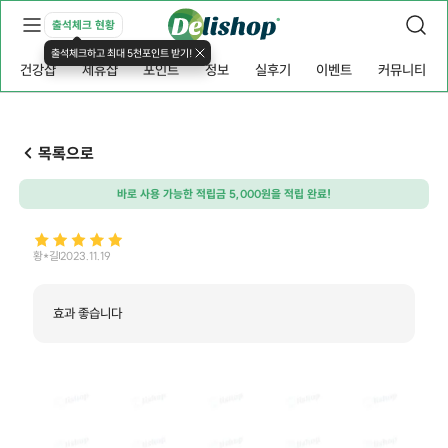
출석체크 현황
출석체크하고 최대 5천포인트 받기!
건강샵
제휴샵
포인트
정보
실후기
이벤트
커뮤니티
목록으로
바로 사용 가능한 적립금 5,000원을 적립 완료!
황*길
2023.11.19
효과 좋습니다