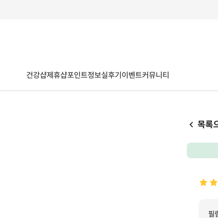
건강샵
제휴샵
포인트
정보
실후기
이벤트
커뮤니티
목록
필