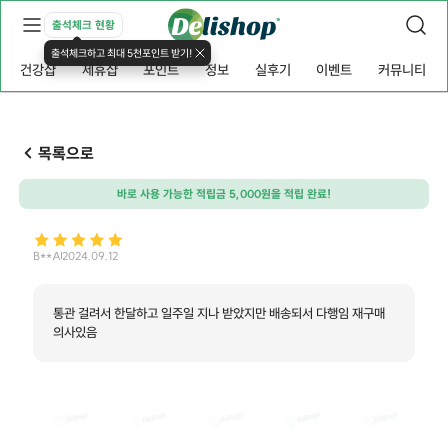
출석체크 현황
출석체크하고 최대 5천포인트 받기!
건강샵
제휴샵
포인트
정보
실후기
이벤트
커뮤니티
목록으로
바로 사용 가능한 적립금 5,000원을 적립 완료!
B**A
2024.09.12
통관 걸려서 한달하고 일주일 지나 받았지만 배송되서 다행임 재구매
의사있음