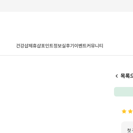
건강샵
제휴샵
포인트
정보
실후기
이벤트
커뮤니티
목록
첫