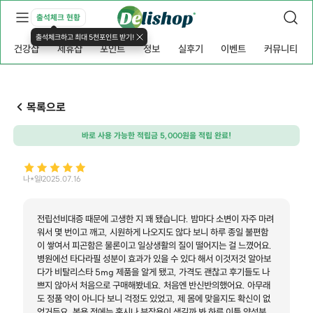
출석체크 현황
출석체크하고 최대 5천포인트 받기!
건강샵
제휴샵
포인트
정보
실후기
이벤트
커뮤니티
목록으로
바로 사용 가능한 적립금 5,000원을 적립 완료!
나*일
2025.07.16
전립선비대증 때문에 고생한 지 꽤 됐습니다. 밤마다 소변이 자주 마려
워서 몇 번이고 깨고, 시원하게 나오지도 않다 보니 하루 종일 불편함
이 쌓여서 피곤함은 물론이고 일상생활의 질이 떨어지는 걸 느꼈어요.
병원에선 타다라필 성분이 효과가 있을 수 있다 해서 이것저것 알아보
다가 비탈리스타 5mg 제품을 알게 됐고, 가격도 괜찮고 후기들도 나
쁘지 않아서 처음으로 구매해봤네요. 처음엔 반신반의했어요. 아무래
도 정품 약이 아니다 보니 걱정도 있었고, 제 몸에 맞을지도 확신이 없
었거든요. 복용 전에는 혹시나 부작용이 생길까 봐 하루 이틀 약성분