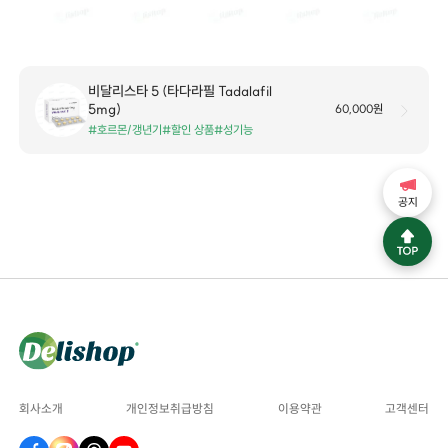
비달리스타 5 (타다라필 Tadalafil
5mg)
60,000원
#호르몬/갱년기
#할인 상품
#성기능
공지
회사소개
개인정보취급방침
이용약관
고객센터