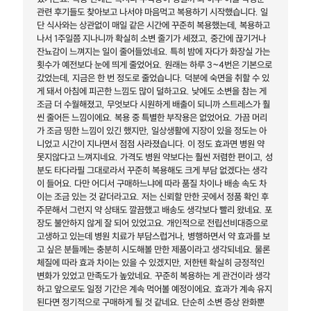
관련 후기들도 찾아보고 나서야 마음먹고 복용하기 시작했습니다. 일
단 식사와는 상관없이 매일 같은 시간에 꾸준히 복용했는데, 복용하고
나서 1주일쯤 지나니까 확실히 소변 줄기가 세졌고, 중간에 끊기거나
잔뇨감이 느껴지는 일이 줄어들었네요. 특히 밤에 자다가 화장실 가는
횟수가 예전보다 눈에 띄게 줄었어요. 원래는 하루 3~4번은 기본으로
갔었는데, 지금은 한 번 정도로 줄었습니다. 덕분에 숙면을 취할 수 있
게 돼서 아침에 피곤한 느낌도 많이 덜하고요. 낮에도 소변을 참는 게
조금 더 수월해졌고, 무엇보다 시원하게 배출이 되니까 스트레스가 훨
씬 줄어든 느낌이에요. 복용 중 특별한 부작용은 없었어요. 가끔 머리
가 조금 띵한 느낌이 있긴 했지만, 일상생활에 지장이 있을 정도는 아
니었고 시간이 지나면서 점점 사라졌습니다. 이 정도 효과면 병원 약
못지않다고 느껴지네요. 가격도 병원 약보다는 훨씬 저렴한 편이고, 성
분도 타다라필 그대로라서 꾸준히 복용해도 크게 부담 없겠다는 생각
이 들어요. 다만 어디서 구매하느냐에 따라 품질 차이나 배송 속도 차
이는 조금 있는 것 같더라고요. 저는 신뢰할 만한 곳에서 정품 확인 후
주문해서 그런지 약 상태도 깔끔했고 배송도 생각보다 빨리 왔네요. 포
장도 불안하지 않게 잘 되어 있었고요. 개인적으로 전립선비대증으로
고생하고 있는데 병원 치료가 부담스럽거나, 병행하면서 약 효과를 보
고 싶은 분들께는 충분히 시도해볼 만한 제품이라고 생각되네요. 물론
체질에 따라 효과 차이는 있을 수 있겠지만, 저한텐 확실히 긍정적인
변화가 있었고 만족도가 높았네요. 꾸준히 복용하는 게 관건이라 생각
하고 앞으로도 일정 기간은 계속 먹어볼 예정이에요. 효과가 계속 유지
된다면 정기적으로 구매하게 될 것 같네요. 단순히 소변 증상 완화뿐