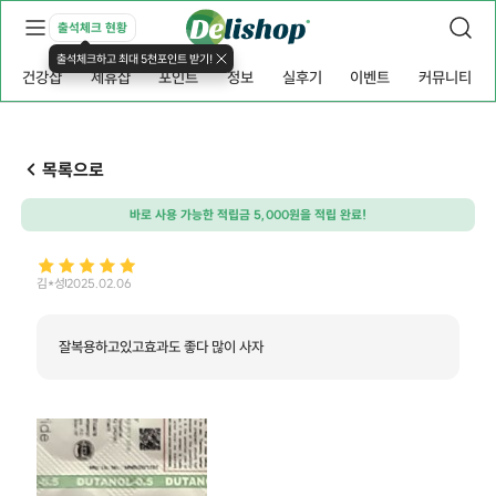
출석체크 현황
출석체크하고 최대 5천포인트 받기!
건강샵
제휴샵
포인트
정보
실후기
이벤트
커뮤니티
목록으로
바로 사용 가능한 적립금 5,000원을 적립 완료!
김*성
2025.02.06
잘복용하고있고효과도 좋다 많이 사자