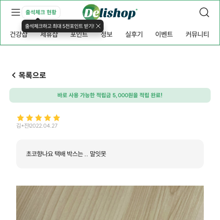
출석체크 현황
출석체크하고 최대 5천포인트 받기!
건강샵
제휴샵
포인트
정보
실후기
이벤트
커뮤니티
목록으로
바로 사용 가능한 적립금 5,000원을 적립 완료!
김*진
2022.04.27
초코향나요 택배 박스는 .. 말잇못