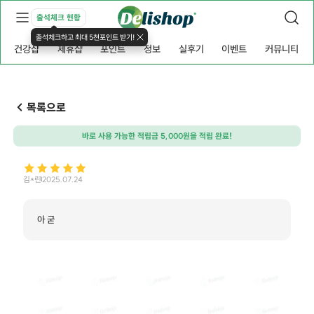
출석체크 현황
출석체크하고 최대 5천포인트 받기!
건강샵
제휴샵
포인트
정보
실후기
이벤트
커뮤니티
목록으로
바로 사용 가능한 적립금 5,000원을 적립 완료!
김*린
2025.07.24
아 굳