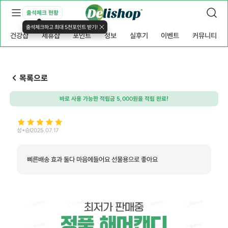
출석체크 현황
출석체크하고 최대 5천포인트 받기!
건강샵
제휴샵
포인트
정보
실후기
이벤트
커뮤니티
목록으로
바로 사용 가능한 적립금 5,000원을 적립 완료!
성*승
2025.07.17
삐른배송 효과 둘다 마음에들어요 선물용으로 좋아요