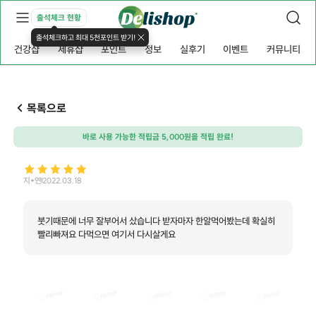
출석체크 현황
출석체크하고 최대 5천포인트 받기!
건강샵
제휴샵
포인트
정보
실후기
이벤트
커뮤니티
목록으로
바로 사용 가능한 적립금 5,000원을 적립 완료!
지*연
2022.03.18
붓기때문에 너무 잘부어서 샀습니다 받자마자 한알먹어봤는데 확실히
빨리빠져요 다먹으면 여기서 다시살게요