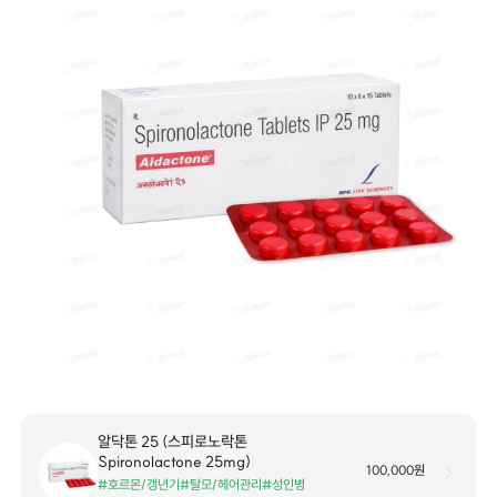
알닥톤 25 (스피로노락톤
Spironolactone 25mg)
100,000원
#호르몬/갱년기
#탈모/헤어관리
#성인병