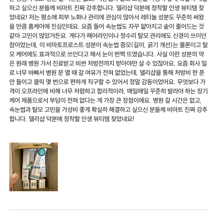
하고 싶으신 분들께 비마트 진짜 강추합니다. 델리샵 덕분에 정착할 인생 뷰티템 찾
았네요! 저는 평소에 피부 노화나 관리에 관심이 많아서 레티놀 성분도 꾸준히 써왔
을 만큼 홈케어에 진심인데요. 요즘 들어 속눈썹도 자꾸 얇아지고 숱이 줄어드는 것
같아 고민이 많았거든요. 게다가 헤어라인이나 정수리 탈모 관리에도 신경이 쓰이던
참이었는데, 이 비마토프로스트 성분이 속눈썹 증모(길이, 굵기 개선)는 물론이고 탈
모 케어에도 효과적으로 쓰인다고 해서 눈이 번쩍 뜨였습니다. 사실 이런 성분의 약
은 원래 병원 가서 진료받고 비싼 처방전까지 받아야만 살 수 있잖아요. 요즘 회사 일
로 너무 바빠서 병원 문 열 때 갈 여유가 전혀 없었는데, 델리샵을 통해 처방비 한 푼
안 들이고 클릭 몇 번으로 편하게 직구할 수 있어서 정말 감동이었어요. 무엇보다 가
격이 오프라인에 비해 너무 저렴하고 합리적이라, 매일매일 꾸준히 발라야 하는 장기
케어 제품으로서 부담이 전혀 없다는 게 가장 큰 장점이에요. 병원 갈 시간은 없고,
속눈썹과 탈모 고민을 가성비 좋게 확실히 해결하고 싶으신 분들께 비마트 진짜 강추
합니다. 델리샵 덕분에 정착할 인생 뷰티템 찾았네요!