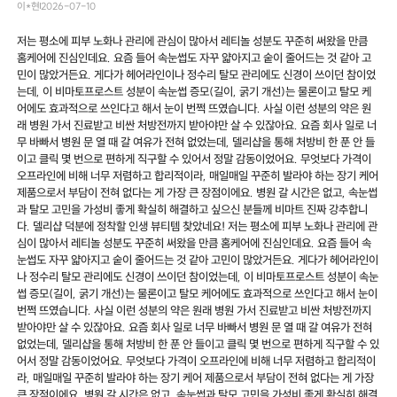
이*현
2026-07-10
저는 평소에 피부 노화나 관리에 관심이 많아서 레티놀 성분도 꾸준히 써왔을 만큼
홈케어에 진심인데요. 요즘 들어 속눈썹도 자꾸 얇아지고 숱이 줄어드는 것 같아 고
민이 많았거든요. 게다가 헤어라인이나 정수리 탈모 관리에도 신경이 쓰이던 참이었
는데, 이 비마토프로스트 성분이 속눈썹 증모(길이, 굵기 개선)는 물론이고 탈모 케
어에도 효과적으로 쓰인다고 해서 눈이 번쩍 뜨였습니다. 사실 이런 성분의 약은 원
래 병원 가서 진료받고 비싼 처방전까지 받아야만 살 수 있잖아요. 요즘 회사 일로 너
무 바빠서 병원 문 열 때 갈 여유가 전혀 없었는데, 델리샵을 통해 처방비 한 푼 안 들
이고 클릭 몇 번으로 편하게 직구할 수 있어서 정말 감동이었어요. 무엇보다 가격이
오프라인에 비해 너무 저렴하고 합리적이라, 매일매일 꾸준히 발라야 하는 장기 케어
제품으로서 부담이 전혀 없다는 게 가장 큰 장점이에요. 병원 갈 시간은 없고, 속눈썹
과 탈모 고민을 가성비 좋게 확실히 해결하고 싶으신 분들께 비마트 진짜 강추합니
다. 델리샵 덕분에 정착할 인생 뷰티템 찾았네요! 저는 평소에 피부 노화나 관리에 관
심이 많아서 레티놀 성분도 꾸준히 써왔을 만큼 홈케어에 진심인데요. 요즘 들어 속
눈썹도 자꾸 얇아지고 숱이 줄어드는 것 같아 고민이 많았거든요. 게다가 헤어라인이
나 정수리 탈모 관리에도 신경이 쓰이던 참이었는데, 이 비마토프로스트 성분이 속눈
썹 증모(길이, 굵기 개선)는 물론이고 탈모 케어에도 효과적으로 쓰인다고 해서 눈이
번쩍 뜨였습니다. 사실 이런 성분의 약은 원래 병원 가서 진료받고 비싼 처방전까지
받아야만 살 수 있잖아요. 요즘 회사 일로 너무 바빠서 병원 문 열 때 갈 여유가 전혀
없었는데, 델리샵을 통해 처방비 한 푼 안 들이고 클릭 몇 번으로 편하게 직구할 수 있
어서 정말 감동이었어요. 무엇보다 가격이 오프라인에 비해 너무 저렴하고 합리적이
라, 매일매일 꾸준히 발라야 하는 장기 케어 제품으로서 부담이 전혀 없다는 게 가장
큰 장점이에요. 병원 갈 시간은 없고, 속눈썹과 탈모 고민을 가성비 좋게 확실히 해결