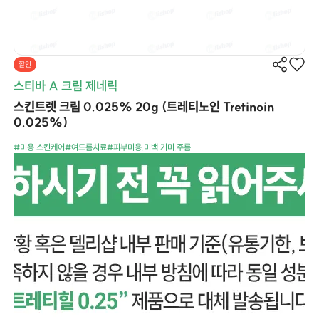
할인
스티바 A 크림 제네릭
스킨트렛 크림 0.025% 20g (트레티노인 Tretinoin
0.025%)
#미용 스킨케어
#여드름치료
#피부미용.미백.기미.주름