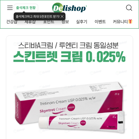
출석체크 현황
출석체크하고 최대 5천포인트 받기!
건강샵
제휴샵
포인트
정보
실후기
이벤트
커뮤니티