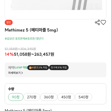
할인
Methimez 5 (메티마졸 5mg)
#갑상선 호르몬제
#호르몬/갱년기
51,058원~306,345원
14%
51,058원~263,457원
혜택
5,616P 적립
브론즈
3% 적립
첫구매 8% 적립
자세히보기
수량
90정
270정
360정
450정
540정
Methimez 5 (메티마졸 5mg)