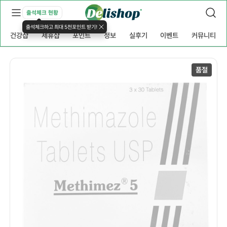
출석체크 현황
출석체크하고 최대 5천포인트 받기!
건강샵
제휴샵
포인트
정보
실후기
이벤트
커뮤니티