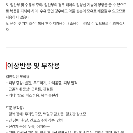
5. 임산부 및 수유부 주의: 임산부의 경우 태아의 갑상선 기능에 영향을 줄 수 있으므
로 복용을 피해야 하며, 수유 중인 경우에도 약물 성분이 모유로 배출될 수 있으므로
사용하지 않습니다.
6. 운전 및 기계 조작: 복용 후 어지러움이나 졸음이 나타날 수 있으므로 주의하십시
오.
이상반응 및 부작용
일반적인 부작용:
- 피부 증상: 발진, 두드러기, 가려움증, 피부 발적
- 근골격계 증상: 근육통, 관절통
- 기타: 탈모, 메스꺼움, 복부 불편감
드문 부작용:
- 혈액 장애: 무과립구증, 백혈구 감소증, 혈소판 감소증
- 간 장애: 황달, 간효소 수치 상승, 간염
- 신경계 증상: 두통, 어지러움
- 기타: 다발성 관절염, 전신 홍반성 루푸스(SLE) 유사 증상, 간질성 폐렴, 혈관염