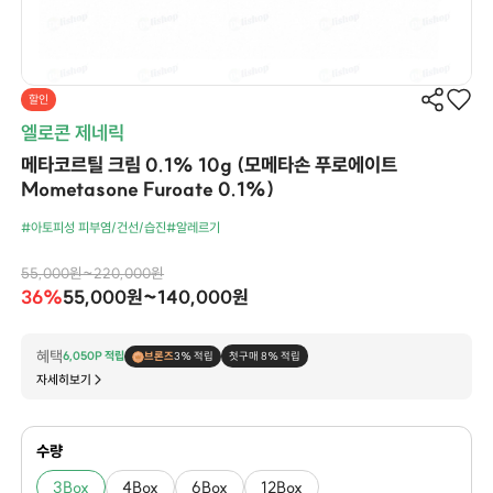
할인
엘로콘 제네릭
메타코르틸 크림 0.1% 10g (모메타손 푸로에이트
Mometasone Furoate 0.1%)
#아토피성 피부염/건선/습진
#알레르기
55,000원~220,000원
36%
55,000원~140,000원
혜택
6,050P 적립
브론즈
3% 적립
첫구매 8% 적립
자세히보기
수량
3Box
4Box
6Box
12Box