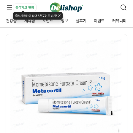
출석체크 현황
출석체크하고 최대 5천포인트 받기!
건강샵
제휴샵
포인트
정보
실후기
이벤트
커뮤니티