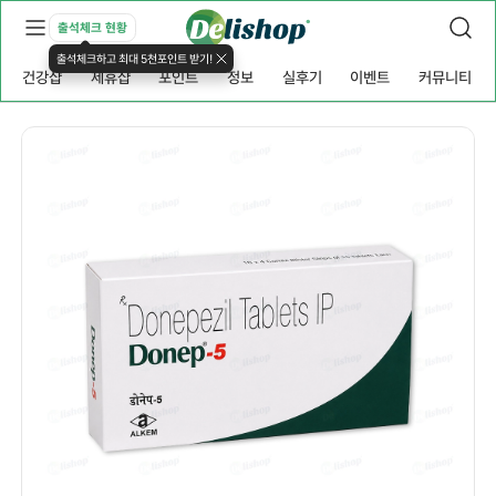
출석체크 현황
출석체크하고 최대 5천포인트 받기!
건강샵
제휴샵
포인트
정보
실후기
이벤트
커뮤니티