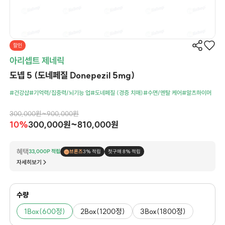
할인
아리셉트 제네릭
도넵 5 (도네페질 Donepezil 5mg)
#건강샵
#기억력/집중력/뇌기능 업
#도네페질 (경증 치매)
#수면/멘탈 케어
#알츠하이머
300,000원~900,000원
10%
300,000원~810,000원
혜택
33,000P 적립
브론즈
3% 적립
첫구매 8% 적립
자세히보기
수량
1Box(600정)
2Box(1200정)
3Box(1800정)