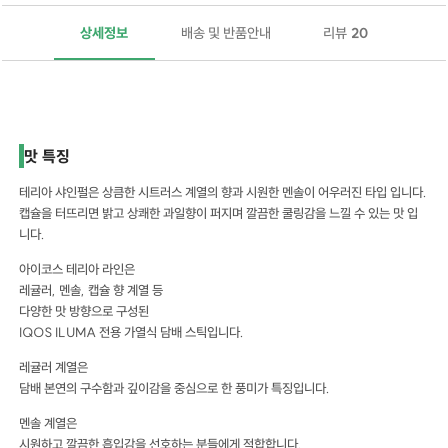
상세정보
배송 및 반품안내
리뷰
20
테리아 샤인펄 테리아 샤인펄 테리아 샤인펄
맛 특징
테리아 샤인펄은 상큼한 시트러스 계열의 향과 시원한 멘솔이 어우러진 타입 입니다.
캡슐을 터뜨리면 밝고 상쾌한 과일향이 퍼지며 깔끔한 쿨링감을 느낄 수 있는 맛 입
니다.
아이코스 테리아 라인은
레귤러, 멘솔, 캡슐 향 계열 등
다양한 맛 방향으로 구성된
IQOS ILUMA 전용 가열식 담배 스틱입니다.
레귤러 계열은
담배 본연의 구수함과 깊이감을 중심으로 한 풍미가 특징입니다.
멘솔 계열은
시원하고 깔끔한 흡입감을 선호하는 분들에게 적합합니다.