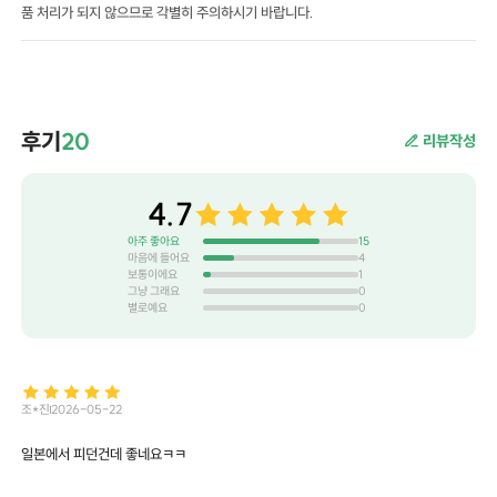
품 처리가 되지 않으므로 각별히 주의하시기 바랍니다.
후기
20
리뷰작성
4.7
아주 좋아요
15
마음에 들어요
4
보통이에요
1
그냥 그래요
0
별로예요
0
조*진
2026-05-22
일본에서 피던건데 좋네요ㅋㅋ