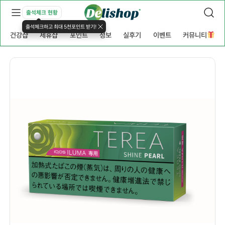
출석체크 현황
출석체크하고 최대 5천포인트 받기!
건강샵
제휴샵
포인트
정보
실후기
이벤트
커뮤니티