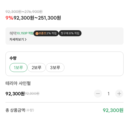
92,300원~276,900원
9%
92,300원~251,300원
혜택
10,153P 적립
브론즈
3% 적립
첫구매 8% 적립
자세히보기
수량
1보루
2보루
3보루
테리아 샤인펄
92,300원
92,300원
92,300원
총 상품금액
(수량)