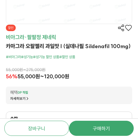
할인
비아그라·팔팔정 제네릭
카마그라 오랄젤리 과일맛 I (실데나필 Sildenafil 100mg)
#비아그라
#성기능
#성기능 할인 상품
#할인 상품
55,000원~275,000원
56%
55,000원~120,000원
혜택
0P 적립
자세히보기
수량
장바구니
구매하기
2Box(14포)
4Box(28포)
5Box(35포)