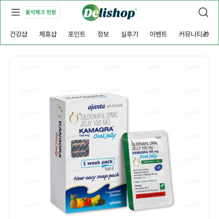
출석체크 현황
건강샵
제휴샵
포인트
정보
실후기
이벤트
커뮤니티🎁