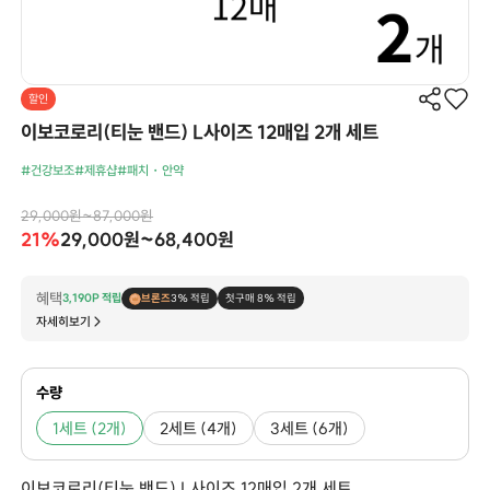
할인
이보코로리(티눈 밴드) L사이즈 12매입 2개 세트
#건강보조
#제휴샵
#패치・안약
29,000원~87,000원
21%
29,000원~68,400원
혜택
3,190P 적립
브론즈
3% 적립
첫구매 8% 적립
자세히보기
수량
1세트 (2개)
2세트 (4개)
3세트 (6개)
이보코로리(티눈 밴드) L사이즈 12매입 2개 세트