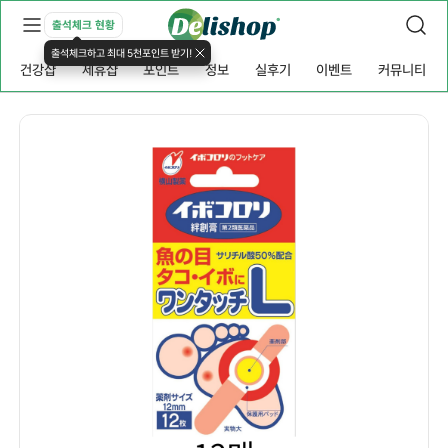
출석체크 현황
출석체크하고 최대 5천포인트 받기!
건강샵
제휴샵
포인트
정보
실후기
이벤트
커뮤니티