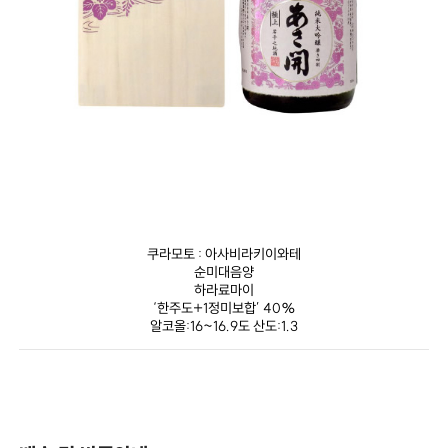
쿠라모토 : 아사비라키이와테
순미대음양
하라료마이
‘한주도+1정미보합’ 40%
알코올:16~16.9도 산도:1.3