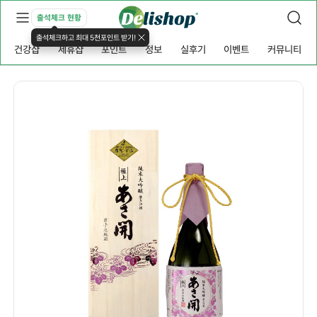
출석체크 현황
출석체크하고 최대 5천포인트 받기!
건강샵
제휴샵
포인트
정보
실후기
이벤트
커뮤니티