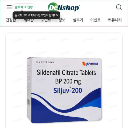
출석체크 현황
출석체크하고 최대 5천포인트 받기!
건강샵
제휴샵
포인트
정보
실후기
이벤트
커뮤니티