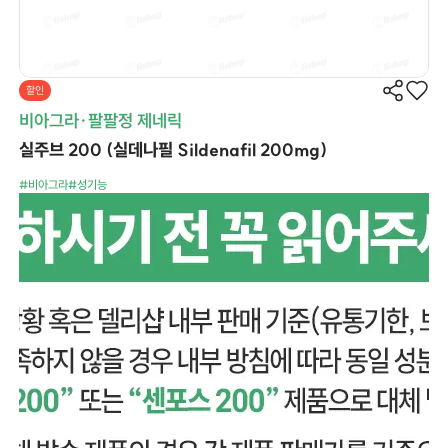
할인
비아그라·팔팔정 제네릭
실주브 200 (실데나필 Sildenafil 200mg)
#비아그라
#성기능