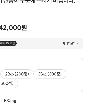
42,000원
자세히보기
구매 8% 적립
2Box(200정)
3Box(300정)
(500정)
l 100mg)