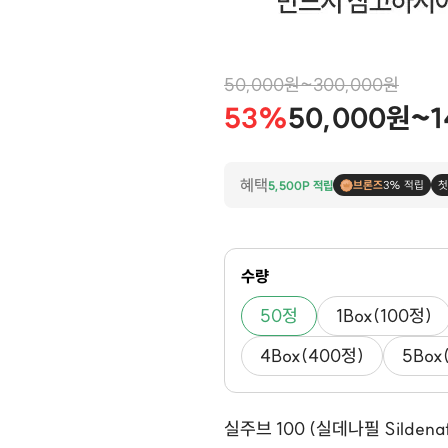
50,000원~300,000원
53%
50,000원~1
혜택
5,500P 적립
브론즈
3% 적립
첫
수량
50정
1Box(100정)
4Box(400정)
5Box
실주브 100 (실데나필 Sildenafi