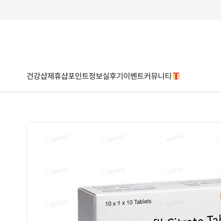
건강샵
제휴샵
포인트
정보
실후기
이벤트
커뮤니티