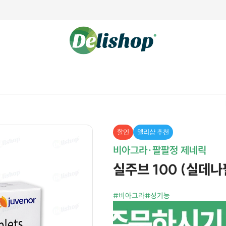
할인
델리샵 추천
비아그라·팔팔정 제네릭
실주브 100 (실데나필 
#비아그라
#성기능