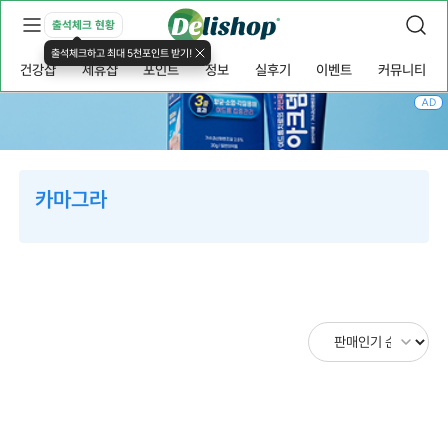
출석체크 현황
출석체크하고 최대 5천포인트 받기!
건강샵
제휴샵
포인트
정보
실후기
이벤트
커뮤니티
AD
카마그라