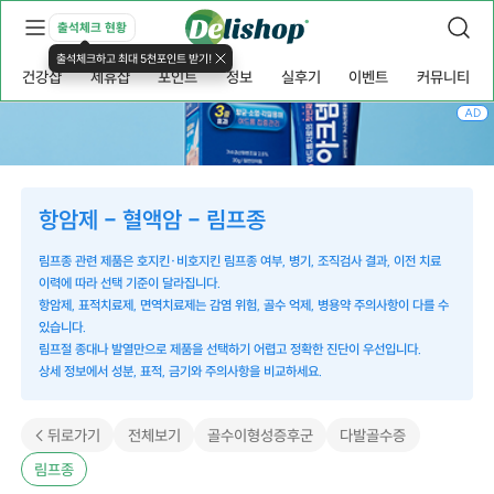
출석체크 현황
출석체크하고 최대 5천포인트 받기!
건강샵
제휴샵
포인트
정보
실후기
이벤트
커뮤니티
AD
항암제 - 혈액암 - 림프종
림프종 관련 제품은 호지킨·비호지킨 림프종 여부, 병기, 조직검사 결과, 이전 치료
이력에 따라 선택 기준이 달라집니다.
항암제, 표적치료제, 면역치료제는 감염 위험, 골수 억제, 병용약 주의사항이 다를 수
있습니다.
림프절 종대나 발열만으로 제품을 선택하기 어렵고 정확한 진단이 우선입니다.
상세 정보에서 성분, 표적, 금기와 주의사항을 비교하세요.
< 뒤로가기
전체보기
골수이형성증후군
다발골수증
림프종