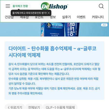
출석체크 현황
출석체크하고 최대 5천포인트 받기!
건강샵
제휴샵
포인트
정보
실후기
이벤트
커뮤니티
AD
다이어트 - 탄수화물 흡수억제제 - α-글루코
시다아제 억제제
음식 속 탄수화물이 당으로 바뀌는 속도를 천천히 만들어줘, 포만감이 오래가고 혈당
이 급격히 오르는 걸 막아주는 데에 도움을 주는 α-글루코시다아제 억제제는 식후 혈
당과 식사 습관을 기준으로 확인해야 하는 제품군입니다.
탄수화물 섭취량, 복용 시점, 복부팽만이나 설사 같은 위장관 반응 여부에 따라 적합
성이 달라질 수 있습니다.
기존 당뇨약 복용 여부와 저혈당 대처 기준도 함께 확인하세요. 성분, 복용 조건, 금기
와 병용 주의사항을 확인하세요.
< 뒤로가기
전체보기
GLP-1 수용체 작용제