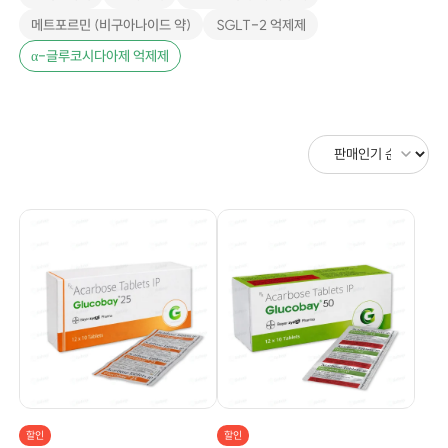
메트포르민 (비구아나이드 약)
SGLT-2 억제제
α-글루코시다아제 억제제
할인
할인