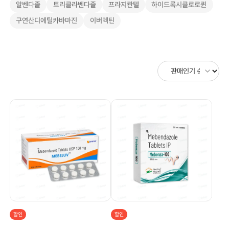
알벤다졸
트리클라벤다졸
프라지콴텔
하이드록시클로로퀸
구연산디에틸카바마진
이버멕틴
할인
할인