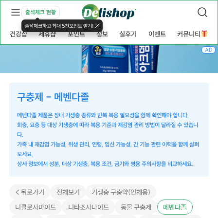
출석체크 현황
출석체크하고 최대 5천포인트 받기!
건강샵
제휴샵
포인트
정보
실후기
이벤트
커뮤니티
AD
구충제 - 메벤다졸
메벤다졸 제품은 장내 기생충 종류와 반복 복용 필요성을 함께 확인해야 합니다.
회충, 요충 등 대상 기생충에 따라 복용 기준과 재감염 관리 방법이 달라질 수 있습니
다.
가족 내 재감염 가능성, 위생 관리, 연령, 임신 가능성, 간 기능 관련 이력을 함께 살펴
보세요.
상세 정보에서 성분, 대상 기생충, 복용 조건, 금기와 병용 주의사항을 비교하세요.
< 뒤로가기
전체보기
기생충 구충약(인체용)
니클로사마이드
니타조사나이드
동물 구충제
메벤다졸