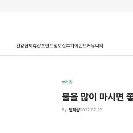
건강샵
제휴샵
포인트
정보
실후기
이벤트
커뮤니티
#건강
물을 많이 마시면 
By.
델리샵
2022.07.29