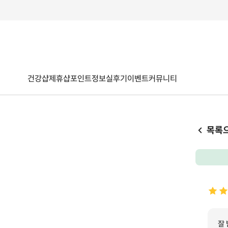
건강샵
제휴샵
포인트
정보
실후기
이벤트
커뮤니티
목록
잘