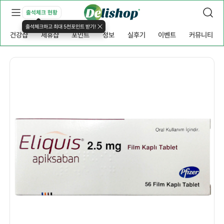
출석체크 현황
출석체크하고 최대 5천포인트 받기!
건강샵
제휴샵
포인트
정보
실후기
이벤트
커뮤니티