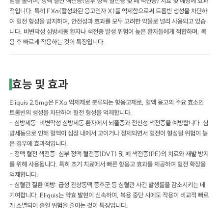
험을 줄이며, 정맥 혈전 색전증(심부 정맥 혈전증 및 폐 색전증) 치료 및 예방에 효과
적입니다. 특히 FXa(활성화된 응고인자 X)를 억제함으로써 트롬빈 생성을 차단하
여 혈전 형성을 방지하며, 안전성과 효과를 모두 고려한 약물로 널리 사용되고 있습
니다. 비변막성 심방세동 환자나 색전증 발생 위험이 높은 환자들에게 적합하며, 복
용 후 빠르게 작용하는 것이 특징입니다.
효능 및 효과
Eliquis 2.5mg은 FXa 억제제로 분류되는 항응고제로, 혈액 응고의 주요 효소인
트롬빈의 생성을 차단하여 혈전 형성을 억제합니다.
- 심방세동: 비변막성 심방세동 환자에서 뇌졸중과 전신성 색전증을 예방합니다. 심
방세동으로 인해 혈액이 심장 내에서 고이거나 정체되면서 혈전이 형성될 위험이 높
은 경우에 효과적입니다.
- 정맥 혈전 색전증: 심부 정맥 혈전증(DVT) 및 폐 색전증(PE)의 치료와 재발 방지
를 위해 사용됩니다. 특히 초기 치료에서 빠른 항응고 효과를 제공하여 혈전 확장을
억제합니다.
- 심혈관 질환 예방: 급성 관상동맥 증후군 등 심혈관 사건 발생률을 감소시키는 데
기여합니다. Eliquis는 약효 발현이 신속하며, 복용 중단 시에도 작용이 비교적 빠르
게 소멸되어 출혈 위험을 줄이는 것이 특징입니다.