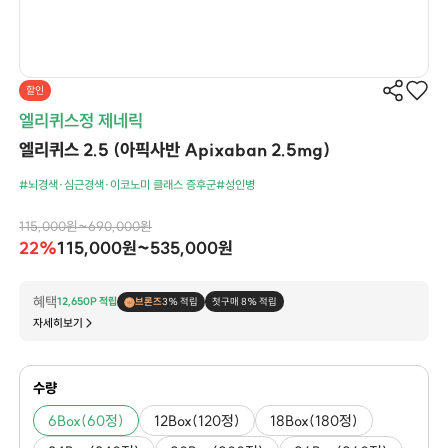
할인
엘리퀴스정 제네릭
엘리퀴스 2.5 (아픽사반 Apixaban 2.5mg)
#뇌경색·심근경색·이코노미 클래스 증후군
#성인병
115,000원~690,000원
22%
115,000원~535,000원
혜택
12,650P 적립
브론즈
3% 적립
첫구매 8% 적립
자세히보기
수량
6Box(60정)
12Box(120정)
18Box(180정)