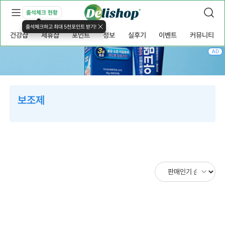
출석체크 현황
출석체크하고 최대 5천포인트 받기!
건강샵
제휴샵
포인트
정보
실후기
이벤트
커뮤니티
AD
보조제