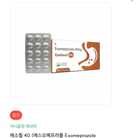
할인
넥시움정 제네릭
에소힐 40 (에스오메프라졸 Esomeprazole