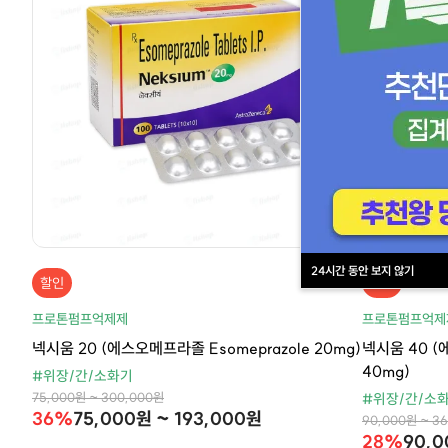
24시간 동안 보지 않기
할인
할인
프로톤펌프억제제
프로톤펌프억제
넥시움 20 (에스오메프라졸 Esomeprazole 20mg)
넥시움 40 (
40mg)
#위장/간/소화기
75,000원 ~ 300,000원
#위장/간/소
36%
75,000원 ~ 193,000원
90,000원 ~ 3
28%
90,0