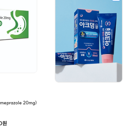
prazole 20mg)
00원