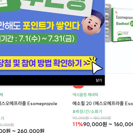
닫기
할인
제
넥시움정 제네릭
에스오메프라졸 Esomeprazole
에소힐 20 (에스오메프라졸 Esome
#위장/간/소화기
90,000원 ~ 180,000원
화기
11%
90,000원 ~ 160,0
60,000원
00원 ~ 260,000원