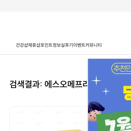
건강샵
제휴샵
포인트
정보
실후기
이벤트
커뮤니티
검색결과: 에스오메프라졸